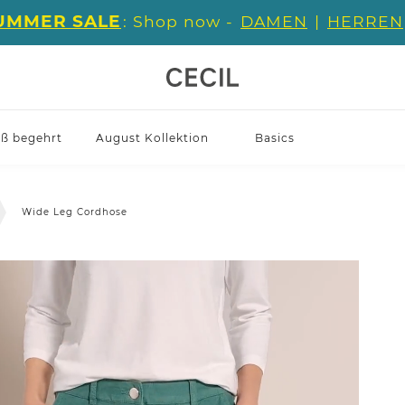
UMMER SALE
: Shop now -
DAMEN
|
HERREN
iß begehrt
August Kollektion
Basics
Wide Leg Cordhose