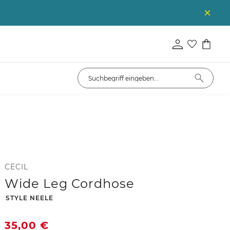
CECIL
Wide Leg Cordhose
-
STYLE NEELE
35,00
€