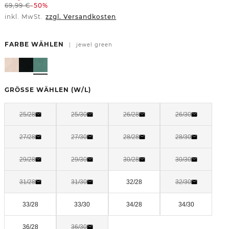
69,99
€
-50%
inkl. MwSt.
zzgl. Versandkosten
FARBE WÄHLEN
|
jewel green
GRÖSSE WÄHLEN
(W/L)
25/28
25/30
26/28
26/30
27/28
27/30
28/28
28/30
29/28
29/30
30/28
30/30
31/28
31/30
32/28
32/30
33/28
33/30
34/28
34/30
36/28
36/30