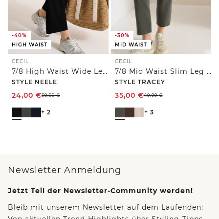
-40%
-30%
HIGH WAIST
MID WAIST
CECIL
CECIL
7/8 High Waist Wide Leg Jerseyhose im Loose Fit
7/8 Mid Waist Slim Leg Hose im Casual Fit
STYLE NEELE
STYLE TRACEY
24,00
€
35,00
€
39,99
€
49,99
€
+ 2
+ 3
Newsletter Anmeldung
Jetzt Teil der Newsletter-Community werden!
Bleib mit unserem Newsletter auf dem Laufenden:
Von aktuellen Trend-Highlights über Styling-Tipps