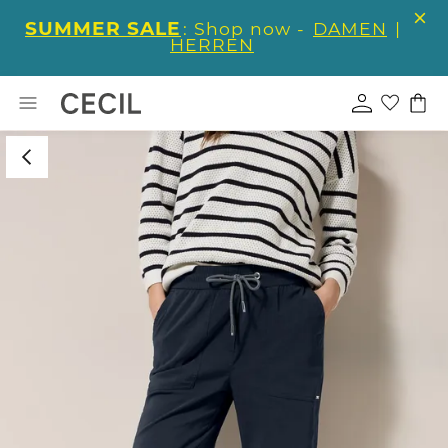
SUMMER SALE
: Shop now -
DAMEN
|
HERREN