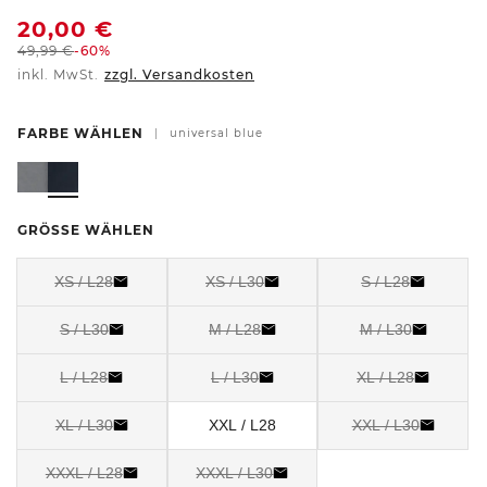
20,00
€
49,99
€
-60%
inkl. MwSt.
zzgl. Versandkosten
FARBE WÄHLEN
|
universal blue
GRÖSSE WÄHLEN
XS / L28
XS / L30
S / L28
S / L30
M / L28
M / L30
L / L28
L / L30
XL / L28
XL / L30
XXL / L28
XXL / L30
XXXL / L28
XXXL / L30