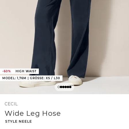
-60%
HIGH WAIST
MODEL: 1,76M | GRÖSSE: XS / L30
CECIL
Wide Leg Hose
-
STYLE NEELE