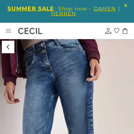
SUMMER SALE
: Shop now -
DAMEN
|
HERREN