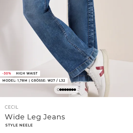
-30%
HIGH WAIST
MODEL: 1,78M | GRÖSSE: W27 / L32
CECIL
Wide Leg Jeans
-
STYLE NEELE