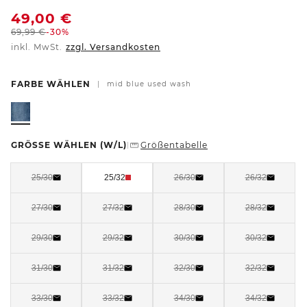
49,00
€
69,99
€
-30%
inkl. MwSt.
zzgl. Versandkosten
FARBE WÄHLEN
|
mid blue used wash
GRÖSSE WÄHLEN
(W/L)
Größentabelle
|
25/30
25/32
26/30
26/32
27/30
27/32
28/30
28/32
29/30
29/32
30/30
30/32
31/30
31/32
32/30
32/32
33/30
33/32
34/30
34/32