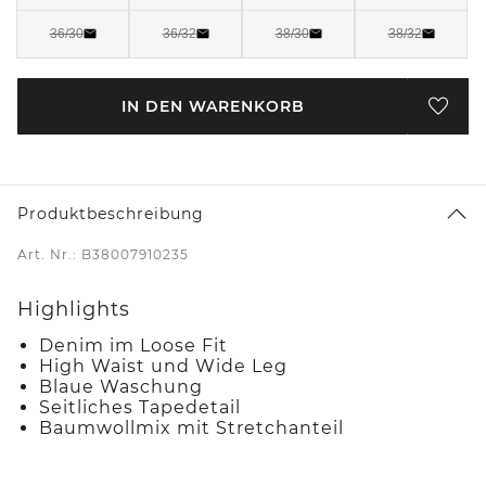
36/30
36/32
38/30
38/32
IN DEN WARENKORB
Produktbeschreibung
Art. Nr.: B38007910235
Highlights
Denim im Loose Fit
High Waist und Wide Leg
Blaue Waschung
Seitliches Tapedetail
Baumwollmix mit Stretchanteil