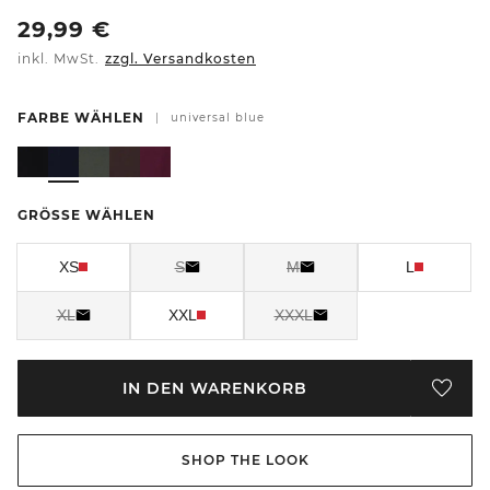
29,99
€
inkl. MwSt.
zzgl. Versandkosten
FARBE WÄHLEN
|
universal blue
GRÖSSE WÄHLEN
XS
S
M
L
XL
XXL
XXXL
IN DEN WARENKORB
SHOP THE LOOK