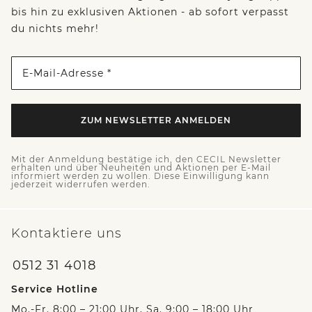
bis hin zu exklusiven Aktionen - ab sofort verpasst
du nichts mehr!
E-Mail-Adresse *
ZUM NEWSLETTER ANMELDEN
Mit der Anmeldung bestätige ich, den CECIL Newsletter
erhalten und über Neuheiten und Aktionen per E-Mail
informiert werden zu wollen. Diese Einwilligung kann
jederzeit widerrufen werden.
Kontaktiere uns
0512 31 4018
Service Hotline
Mo.-Fr. 8:00 – 21:00 Uhr, Sa. 9:00 – 18:00 Uhr