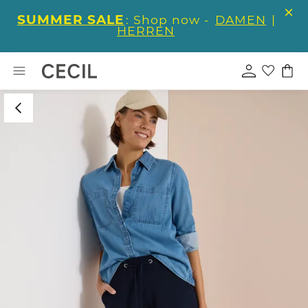
SUMMER SALE
: Shop now -
DAMEN
|
HERREN