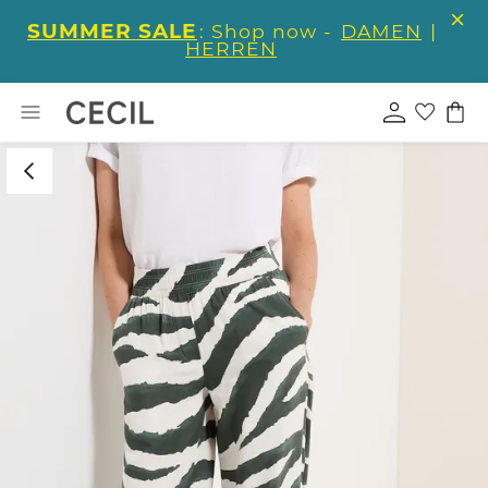
SUMMER SALE
: Shop now -
DAMEN
|
HERREN