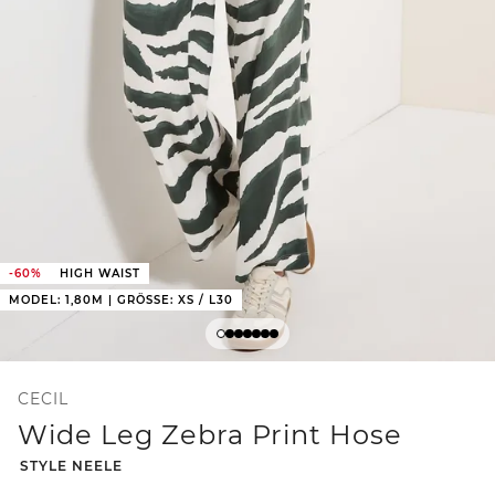
-60%
HIGH WAIST
MODEL: 1,80M | GRÖSSE: XS / L30
CECIL
Wide Leg Zebra Print Hose
-
STYLE NEELE