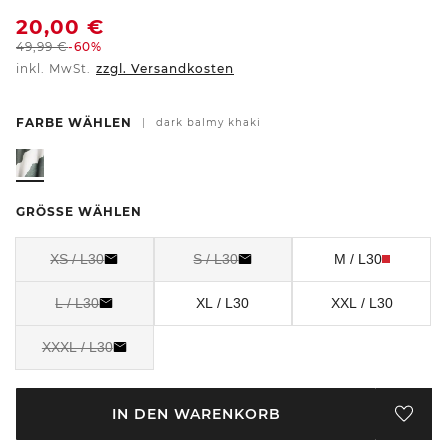
20,00
€
49,99
€
-60%
inkl. MwSt.
zzgl. Versandkosten
FARBE WÄHLEN
|
dark balmy khaki
GRÖSSE WÄHLEN
XS / L30
S / L30
M / L30
L / L30
XL / L30
XXL / L30
XXXL / L30
IN DEN WARENKORB