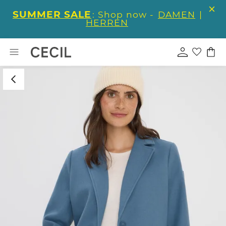
SUMMER SALE
: Shop now -
DAMEN
|
HERREN