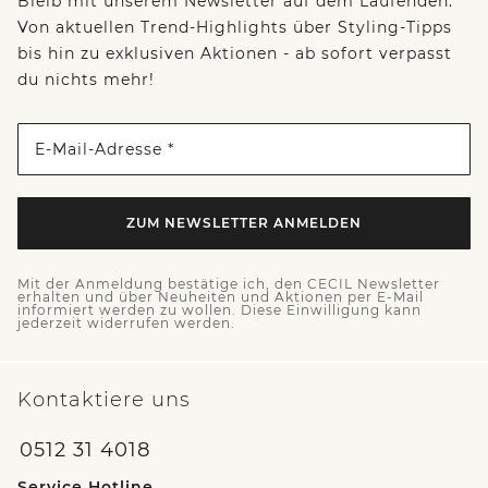
Bleib mit unserem Newsletter auf dem Laufenden:
Von aktuellen Trend-Highlights über Styling-Tipps
bis hin zu exklusiven Aktionen - ab sofort verpasst
du nichts mehr!
E-Mail-Adresse *
ZUM NEWSLETTER ANMELDEN
Mit der Anmeldung bestätige ich, den CECIL Newsletter
erhalten und über Neuheiten und Aktionen per E-Mail
informiert werden zu wollen. Diese Einwilligung kann
jederzeit widerrufen werden.
Kontaktiere uns
0512 31 4018
Service Hotline