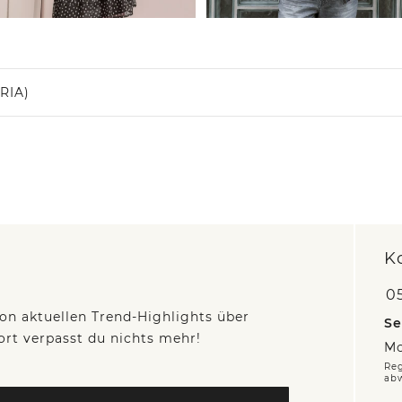
RIA)
K
05
on aktuellen Trend-Highlights über
Se
fort verpasst du nichts mehr!
Mo
Reg
ab