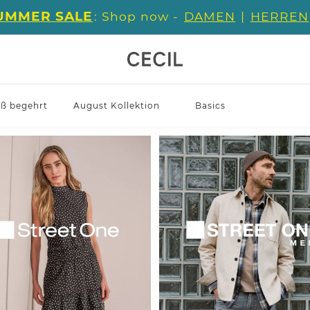
UMMER SALE
: Shop now -
DAMEN
|
HERREN
iß begehrt
August Kollektion
Basics