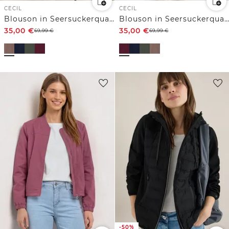
CECIL
CECIL
Blouson in Seersuckerqualität mit Zipper
Blouson in Seersuckerqualität mit Zipper
35,00
€
35,00
€
69,99
€
69,99
€
-50%