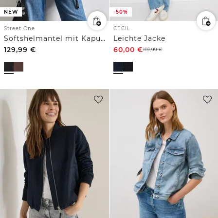
NEW
-50%
Street One
CECIL
Softshelmantel mit Kapuze und Steppdetails
Leichte Jacke
129,99
€
60,00
€
119,99
€