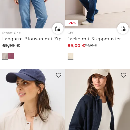
-26%
Street One
CECIL
Langarm Blouson mit Zipper
Jacke mit Steppmuster
69,99
€
89,00
€
119,99
€