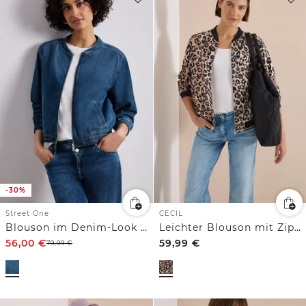
-30%
Street One
CECIL
Blouson im Denim-Look mit Zipper
Leichter Blouson mit Zipper und Leo-Print
56,00
€
59,99
€
79,99
€