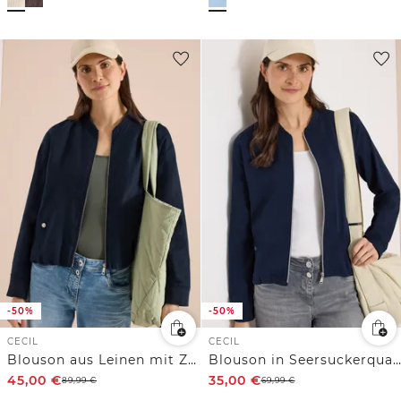
-50%
-50%
CECIL
CECIL
Blouson aus Leinen mit Zipper
Blouson in Seersuckerqualität mit Zipper
45,00
€
35,00
€
89,99
€
69,99
€