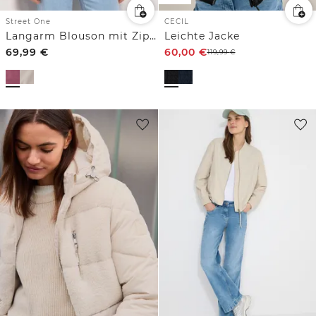
Street One
CECIL
Langarm Blouson mit Zipper
Leichte Jacke
69,99
€
60,00
€
119,99
€