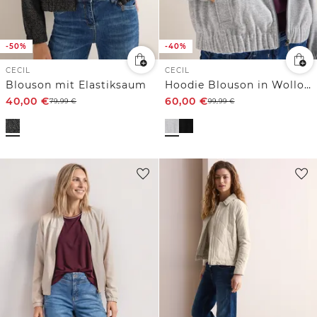
-50%
-40%
CECIL
CECIL
Blouson mit Elastiksaum
Hoodie Blouson in Wolloptik
40,00
€
60,00
€
79,99
€
99,99
€