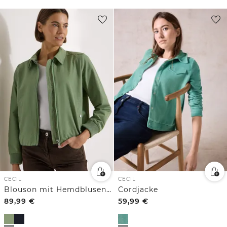
CECIL
CECIL
Blouson mit Hemdblusenkragen
Cordjacke
89,99
€
59,99
€