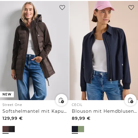
NEW
Street One
CECIL
Softshelmantel mit Kapuze und Steppdetails
Blouson mit Hemdblusenkragen
129,99
€
89,99
€