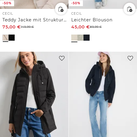
-50%
-50%
CECIL
CECIL
Teddy Jacke mit Strukturmix
Leichter Blouson
75,00
€
45,00
€
149,99
€
89,99
€