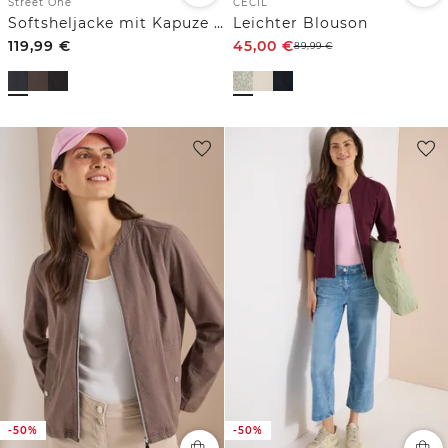
Street One
CECIL
Softsheljacke mit Kapuze und Steppdetails
Leichter Blouson
119,99
€
45,00
€
89,99
€
-50%
-50%