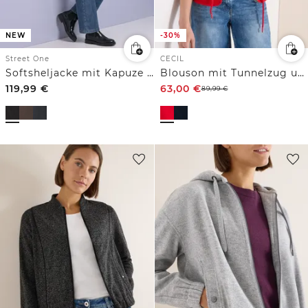
NEW
-30%
Street One
CECIL
Softsheljacke mit Kapuze und Steppdetails
Blouson mit Tunnelzug und Mesh-Details
119,99
€
63,00
€
89,99
€