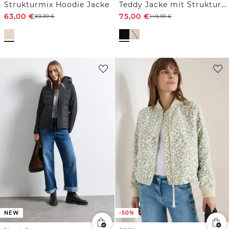
Strukturmix Hoodie Jacke
Teddy Jacke mit Strukturmix
63,00
€
75,00
€
89,99
€
149,99
€
NEW
-50%