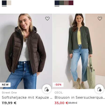
NEW
-50%
Street One
CECIL
Softsheljacke mit Kapuze und Steppdetails
Blouson in Seersuckerqualität mit Zipper
119,99
€
35,00
€
69,99
€