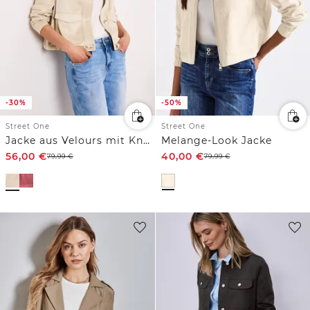
-30%
-50%
Street One
Street One
Jacke aus Velours mit Knopfleiste
Melange-Look Jacke
56,00
€
40,00
€
79,99
€
79,99
€