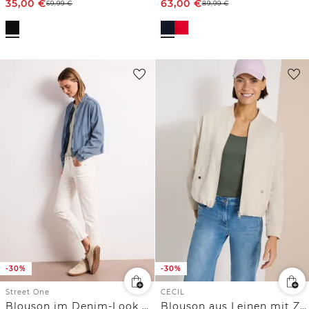
35,00
€
63,00
€
69,99
€
89,99
€
-30%
-30%
Street One
CECIL
Blouson im Denim-Look mit Taschen
Blouson aus Leinen mit Zipper