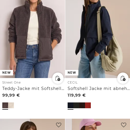
NEW
NEW
Street One
CECIL
Teddy-Jacke mit Softshelldetails
Softshell Jacke mit abnehmbarer Kapuze
99,99
€
119,99
€