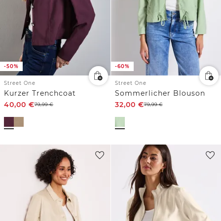
-50%
-60%
Street One
Street One
Kurzer Trenchcoat
Sommerlicher Blouson
40,00
€
32,00
€
79,99
€
79,99
€