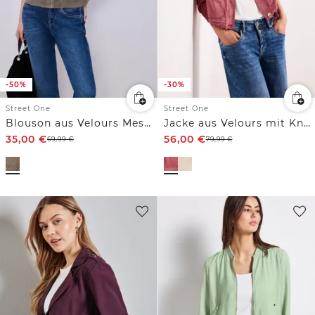
-50%
-30%
Street One
Street One
Blouson aus Velours Mesh mit Zipper
Jacke aus Velours mit Knopfleiste
35,00
€
56,00
€
69,99
€
79,99
€