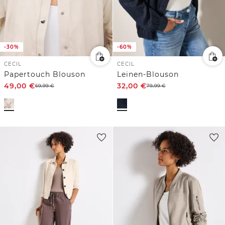
-30%
-60%
CECIL
CECIL
Papertouch Blouson
Leinen-Blouson
49,00
€
32,00
€
69,99
€
79,99
€