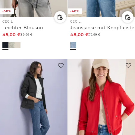
-50%
-40%
CECIL
CECIL
Leichter Blouson
Jeansjacke mit Knopfleiste
45,00
€
48,00
€
89,99
€
79,99
€