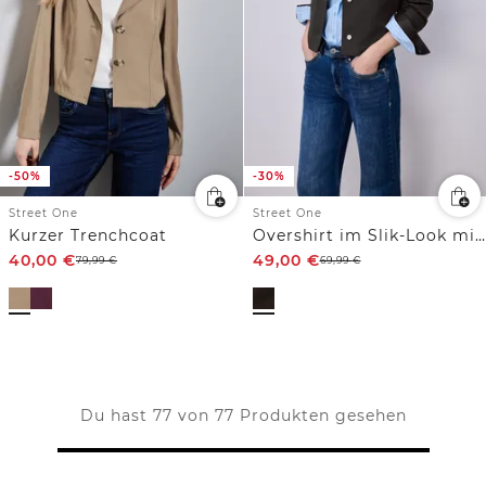
-50%
-30%
Street One
Street One
Kurzer Trenchcoat
Overshirt im Slik-Look mit Knopfleiste
40,00
€
49,00
€
79,99
€
69,99
€
Du hast 77 von 77 Produkten gesehen