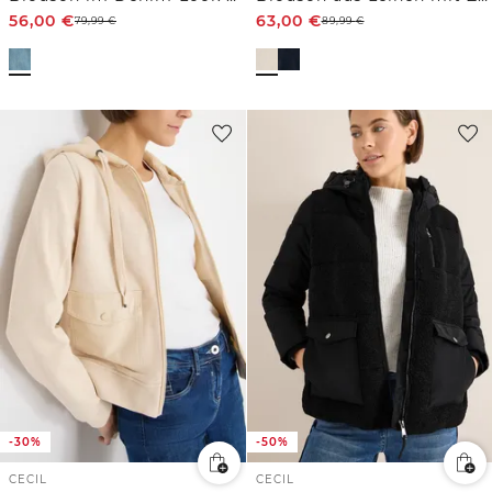
56,00
€
63,00
€
79,99
€
89,99
€
-30%
-50%
CECIL
CECIL