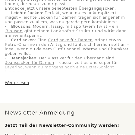
finden, der heute zu dir passt.
Entdecke jetzt unsere
beliebtesten Übergangsjacken
:
•
Leichte Jacken
: Perfekt, wenn du es unkompliziert
magst – leichte
Jacken für Damen
tragen sich angenehm
und passen zu allem, was du gerade gern kombinierst.
•
Blousons
: Modern, lässig, mit sportivem Twist – ein
Blouson
gibt deinem Look sofort Struktur und wirkt dabei
immer entspannt.
•
Cordjacken
: Eine
Cordjacke für Damen
bringt etwas
Retro-Charme in den Alltag und fühlt sich herrlich soft an –
ideal, wenn du deinem Outfit schnell Wärme und Charakter
geben willst.
•
Jeansjacken
: Der Klassiker für den Übergang sind
Jeansjacken für Damen
– casual, zeitlos und super für
Layering, wenn du morgens noch eine Extra-Schicht
brauchst.
•
Teddyjacken
: Für alle, die es cosy lieben: Eine
Teddyjacke für Damen
fühlt sich weich an, sieht modern
Weiterlesen
aus und macht selbst schlichte Basics sofort gemütlicher.
•
Kurzer Trenchcoat
: Wenn du es cleaner und etwas
eleganter willst – ein kurzer Trenchcoat wirkt angezogen,
bleibt aber easy genug für jeden Tag.
Du willst
noch mehr Flexibilität
beim Layering? Dann sind
Westen für Damen
eine super Alternative, wenn du es
Newsletter Anmeldung
leicht magst und trotzdem eine Extraportion Wärme
möchtest. Wenn du deinen Look etwas souveräner und
angezogener halten willst, ist ein
Blazer
eine starke Option
Jetzt Teil der Newsletter-Community werden!
– unkompliziert über Shirt oder Bluse, sofort bereit für Büro
oder Dinner-Pläne.