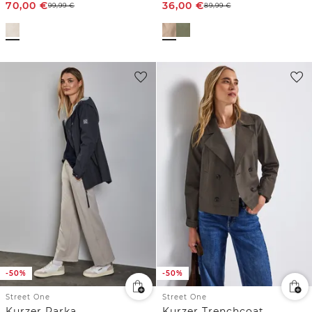
70,00
€
36,00
€
99,99
€
89,99
€
-50%
-50%
Street One
Street One
Kurzer Parka
Kurzer Trenchcoat