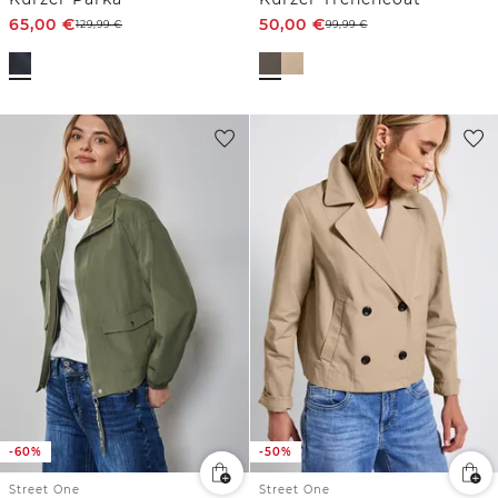
65,00
€
50,00
€
129,99
€
99,99
€
-60%
-50%
Street One
Street One