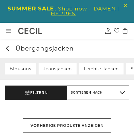
SUMMER SALE
: Shop now -
DAMEN
|
HERREN
Übergangsjacken
Blousons
Jeansjacken
Leichte Jacken
S
FILTERN
SORTIEREN NACH
VORHERIGE PRODUKTE ANZEIGEN