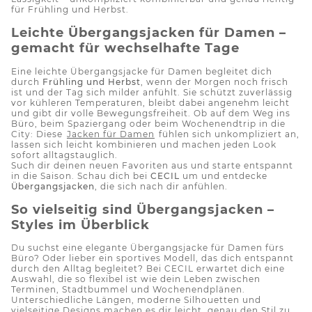
für Frühling und Herbst.
Leichte Übergangsjacken für Damen –
gemacht für wechselhafte Tage
Eine leichte Übergangsjacke für Damen begleitet dich
durch
Frühling und Herbst
, wenn der Morgen noch frisch
ist und der Tag sich milder anfühlt. Sie schützt zuverlässig
vor kühleren Temperaturen, bleibt dabei angenehm leicht
und gibt dir volle Bewegungsfreiheit. Ob auf dem Weg ins
Büro, beim Spaziergang oder beim Wochenendtrip in die
City: Diese
Jacken für Damen
fühlen sich unkompliziert an,
lassen sich leicht kombinieren und machen jeden Look
sofort alltagstauglich.
Such dir deinen neuen Favoriten aus und starte entspannt
in die Saison. Schau dich bei
CECIL
um und entdecke
Übergangsjacken
, die sich nach dir anfühlen.
So vielseitig sind Übergangsjacken –
Styles im Überblick
Du suchst eine elegante Übergangsjacke für Damen fürs
Büro? Oder lieber ein sportives Modell, das dich entspannt
durch den Alltag begleitet? Bei CECIL erwartet dich eine
Auswahl, die so flexibel ist wie dein Leben zwischen
Terminen, Stadtbummel und Wochenendplänen.
Unterschiedliche Längen, moderne Silhouetten und
vielseitige Designs machen es dir leicht, genau den Stil zu