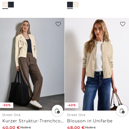
-50%
-40%
Street One
Street One
Kurzer Struktur-Trenchcoat
Blouson in Unifarbe
40,00
€
48,00
€
79,99
€
79,99
€