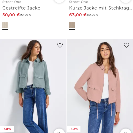
Street One
Street One
Gestreifte Jacke
Kurze Jacke mit Stehkragen
50,00
€
63,00
€
99,99
€
89,99
€
-50%
-50%