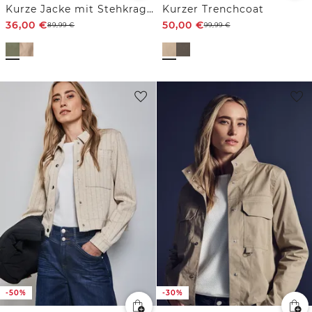
Kurze Jacke mit Stehkragen
Kurzer Trenchcoat
36,00
€
50,00
€
89,99
€
99,99
€
-50%
-30%