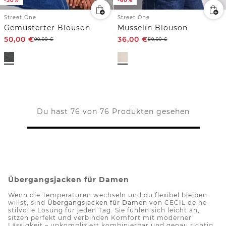
-50%
-60%
Street One
Street One
Gemusterter Blouson
Musselin Blouson
50,00
€
36,00
€
99,99
€
89,99
€
Du hast 76 von 76 Produkten gesehen
Übergangsjacken für Damen
Wenn die Temperaturen wechseln und du flexibel bleiben
willst, sind
Übergangsjacken für Damen
von CECIL deine
stilvolle Lösung für jeden Tag. Sie fühlen sich leicht an,
sitzen perfekt und verbinden Komfort mit moderner
Lässigkeit – unkompliziert kombinierbar und genau richtig