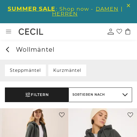
SUMMER SALE
: Shop now -
DAMEN
|
HERREN
Wollmäntel
Steppmäntel
Kurzmäntel
FILTERN
SORTIEREN NACH