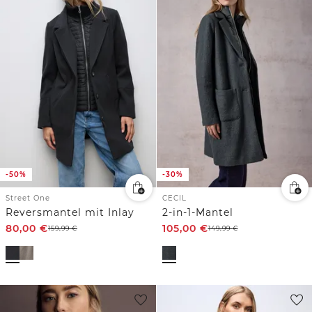
-50%
-30%
Street One
CECIL
Reversmantel mit Inlay
2-in-1-Mantel
80,00
€
105,00
€
159,99
€
149,99
€