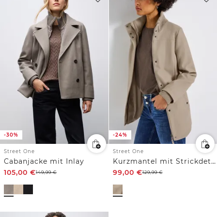
-30%
-24%
Street One
Street One
Cabanjacke mit Inlay
Kurzmantel mit Strickdetails
105,00
€
99,00
€
149,99
€
129,99
€