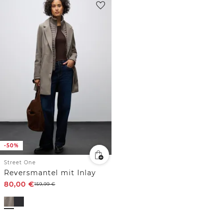
-50%
Street One
Reversmantel mit Inlay
80,00
€
159,99
€