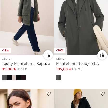
-29%
-30%
CECIL
CECIL
Teddy Mantel mit Kapuze
Mantel mit Teddy Inlay
99,00
€
105,00
€
139,99
€
149,99
€