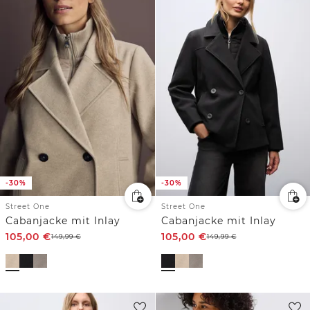
-30%
-30%
Street One
Street One
Cabanjacke mit Inlay
Cabanjacke mit Inlay
105,00
€
105,00
€
149,99
€
149,99
€