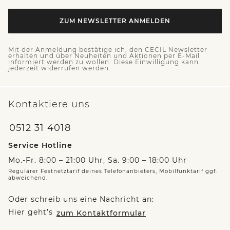
ZUM NEWSLETTER ANMELDEN
Mit der Anmeldung bestätige ich, den CECIL Newsletter
erhalten und über Neuheiten und Aktionen per E-Mail
informiert werden zu wollen. Diese Einwilligung kann
jederzeit widerrufen werden.
Kontaktiere uns
0512 31 4018
Service Hotline
Mo.-Fr. 8:00 – 21:00 Uhr, Sa. 9:00 – 18:00 Uhr
Regulärer Festnetztarif deines Telefonanbieters, Mobilfunktarif ggf.
abweichend.
Oder schreib uns eine Nachricht an:
Hier geht’s
zum Kontaktformular