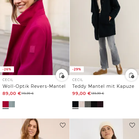
-26%
-29%
CECIL
CECIL
Woll-Optik Revers-Mantel
Teddy Mantel mit Kapuze
89,00
€
99,00
€
119,99
€
139,99
€