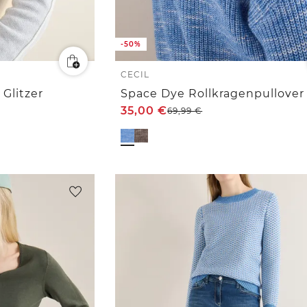
-50%
CECIL
Glitzer
Space Dye Rollkragenpullover
35,00
€
69,99
€