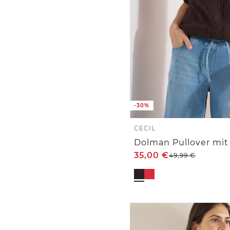
-30%
CECIL
35,00
€
49,99
€