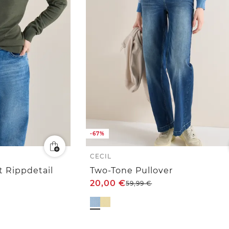
-67%
CECIL
t Rippdetail
Two-Tone Pullover
20,00
€
59,99
€