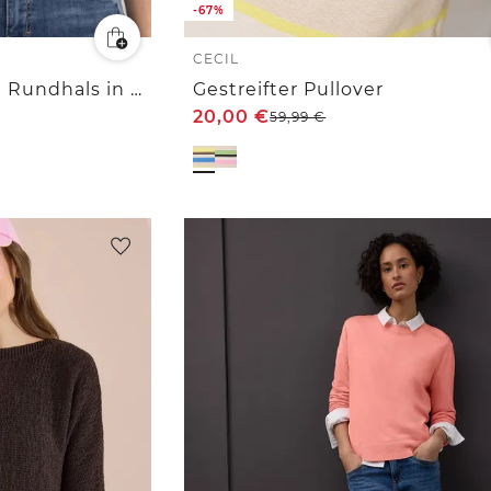
-67%
CECIL
Kurzarm Pullover mit Rundhals in Unifarbe
Gestreifter Pullover
20,00
€
59,99
€