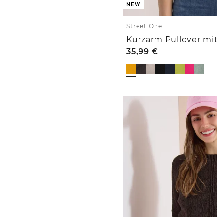
NEW
Street One
35,99
€