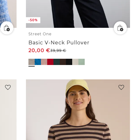
-50%
Street One
Basic V-Neck Pullover
20,00
€
39,99
€