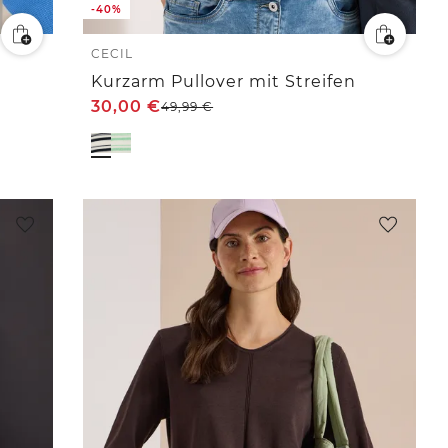
-40%
CECIL
Kurzarm Pullover mit Streifen
30,00
€
49,99
€