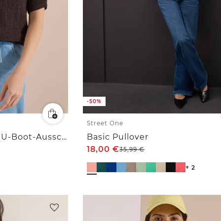
-50%
Street One
Dolman Pullover mit U-Boot-Ausschnitt
Basic Pullover
18,00
€
35,99
€
+ 2