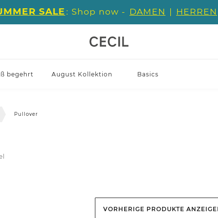
UMMER SALE
: Shop now -
DAMEN
|
HERREN
iß begehrt
August Kollektion
Basics
Pullover
el
VORHERIGE PRODUKTE ANZEIG