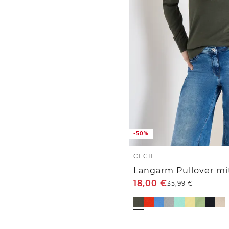
-50%
CECIL
Langarm Pullover mi
18,00
€
35,99
€