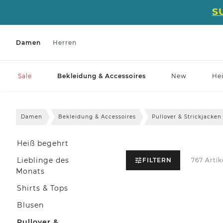
S
Damen
Herren
Sale
Bekleidung & Accessoires
New
He
Damen
Bekleidung & Accessoires
Pullover & Strickjacken
Heiß begehrt
Lieblinge des
FILTERN
767 Artik
Monats
Shirts & Tops
Blusen
Pullover &