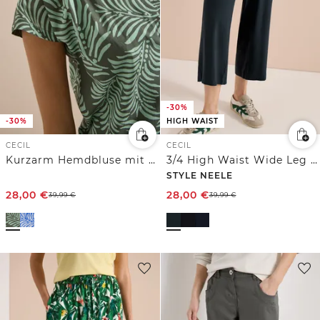
-30%
-30%
HIGH WAIST
CECIL
CECIL
Kurzarm Hemdbluse mit Print
3/4 High Waist Wide Leg Hose im Loose Fit
STYLE NEELE
28,00
€
28,00
€
39,99
€
39,99
€