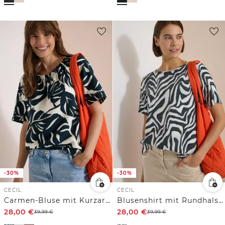
-30%
-30%
CECIL
CECIL
Carmen-Bluse mit Kurzarm und Blätterprint
Blusenshirt mit Rundhals und Print
28,00
€
28,00
€
39,99
€
39,99
€