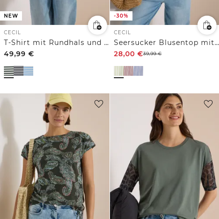
NEW
-30%
CECIL
CECIL
T-Shirt mit Rundhals und Leo-Details
Seersucker Blusentop mit Streifen
49,99
€
28,00
€
39,99
€