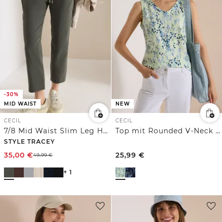
-30%
MID WAIST
NEW
CECIL
CECIL
7/8 Mid Waist Slim Leg Hose im Casual Fit
Top mit Rounded V-Neck und Print
STYLE TRACEY
35,00
€
25,99
€
49,99
€
+ 1