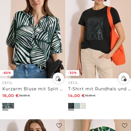
-60%
-30%
CECIL
CECIL
Kurzarm Bluse mit Split Neck und Print
T-Shirt mit Rundhals und Folienprint
16,00
€
14,00
€
39,99
€
19,99
€