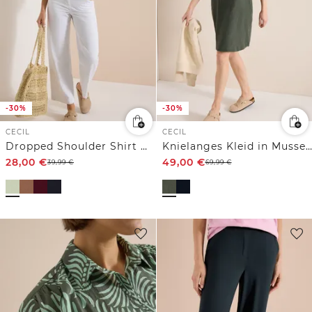
-30%
-30%
CECIL
CECIL
Dropped Shoulder Shirt mit Knöpfen
Knielanges Kleid in Musselin-Qualität
28,00
€
49,00
€
39,99
€
69,99
€