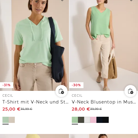
-31%
-30%
CECIL
CECIL
T-Shirt mit V-Neck und Streifen
V-Neck Blusentop in Musselin-Qualität
25,00
€
28,00
€
35,99
€
39,99
€