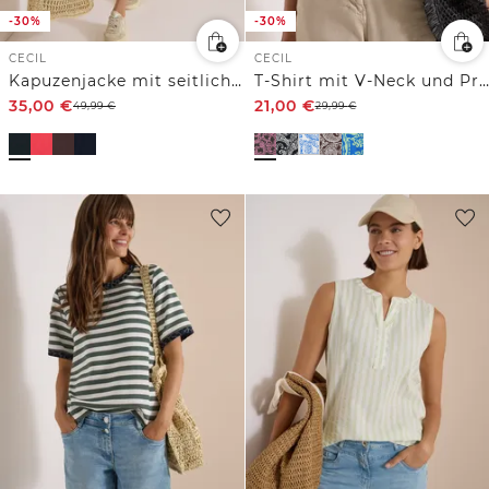
-30%
-30%
CECIL
CECIL
Kapuzenjacke mit seitlichen Tunnelzügen
T-Shirt mit V-Neck und Print
35,00
€
21,00
€
49,99
€
29,99
€