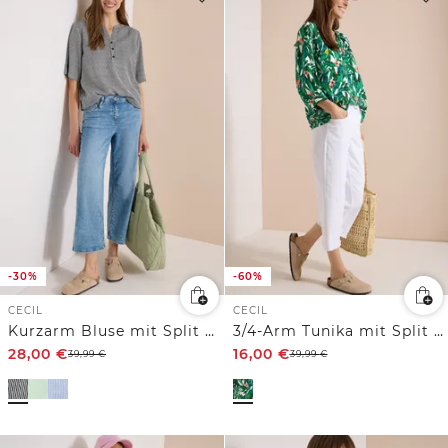
-30%
-60%
CECIL
CECIL
Kurzarm Bluse mit Split Neck und Streifen
3/4-Arm Tunika mit Split Neck und Print
28,00
€
16,00
€
39,99
€
39,99
€