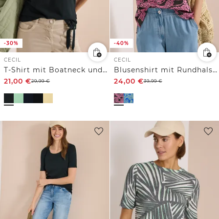
-30%
-40%
CECIL
CECIL
T-Shirt mit Boatneck und Mesh-Einsatz
Blusenshirt mit Rundhals und Print
21,00
€
24,00
€
29,99
€
39,99
€