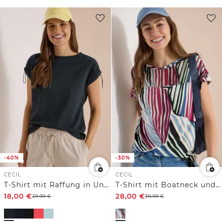
-40%
-30%
CECIL
CECIL
T-Shirt mit Raffung in Unifarbe
T-Shirt mit Boatneck und Mesh-Einsatz
18,00
€
28,00
€
29,99
€
39,99
€