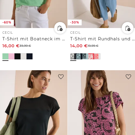
-60%
-30%
CECIL
CECIL
T-Shirt mit Boatneck im Ajour-Look
T-Shirt mit Rundhals und Frontprint
16,00
€
14,00
€
39,99
€
19,99
€