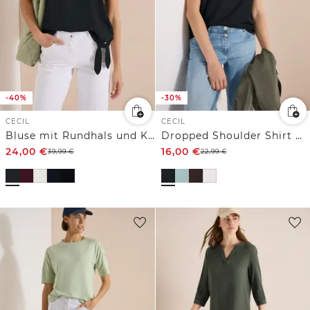
-40%
-30%
CECIL
CECIL
Bluse mit Rundhals und Knotendetail
Dropped Shoulder Shirt mit V-Neck
24,00
€
16,00
€
39,99
€
22,99
€