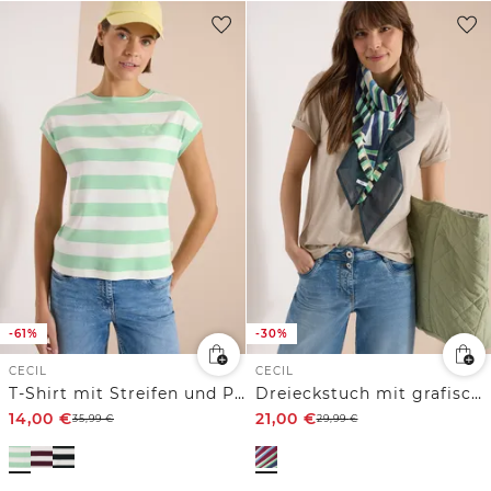
-61%
-30%
CECIL
CECIL
T-Shirt mit Streifen und Printdetail
Dreieckstuch mit grafischem Muster
14,00
€
21,00
€
35,99
€
29,99
€