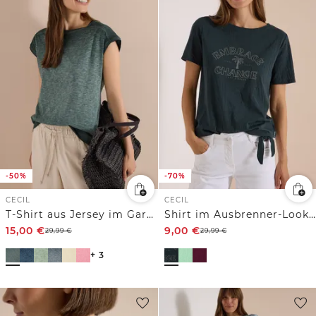
-50%
-70%
CECIL
CECIL
T-Shirt aus Jersey im Garment Dye Look
Shirt im Ausbrenner-Look mit Wording
15,00
€
9,00
€
29,99
€
29,99
€
+ 3