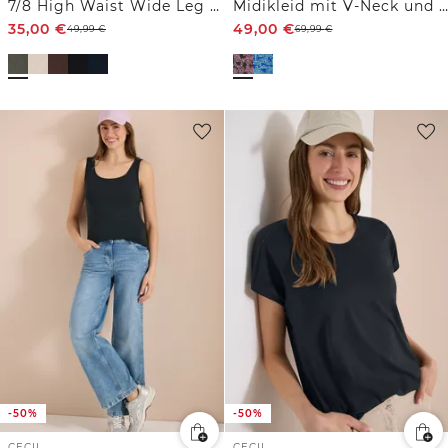
7/8 High Waist Wide Leg Hose im Loose Fit
Midikleid mit V-Neck und Print
35,00
€
49,00
€
49,99
€
69,99
€
-50%
-50%
CECIL
CECIL