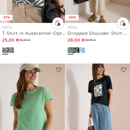
-31%
-30%
CECIL
CECIL
T-Shirt in Ausbrenner-Optik
Dropped Shoulder Shirt mit Print
25,00
€
28,00
€
35,99
€
39,99
€