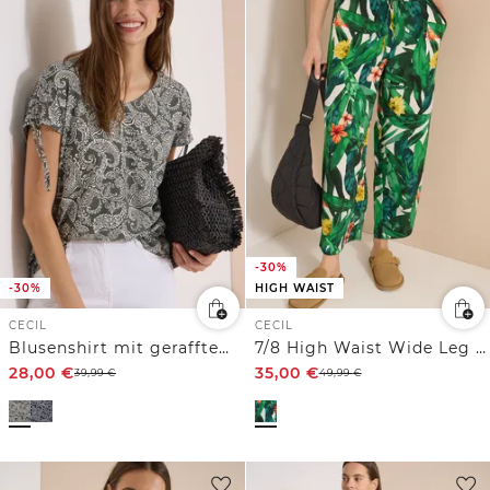
-30%
-30%
HIGH WAIST
CECIL
CECIL
Blusenshirt mit gerafftem Detail
7/8 High Waist Wide Leg Hose im Loose Fit
28,00
€
35,00
€
39,99
€
49,99
€