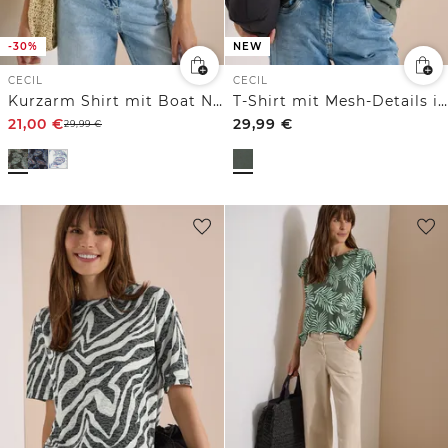
-30%
NEW
CECIL
CECIL
Kurzarm Shirt mit Boat Neck und Raffung
T-Shirt mit Mesh-Details im Leo-Look
21,00
€
29,99
€
29,99
€