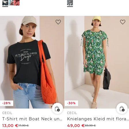
-28%
-30%
CECIL
CECIL
T-Shirt mit Boat Neck und Wording Artwork
Knielanges Kleid mit floralem Muster
13,00
€
49,00
€
17,99
€
69,99
€