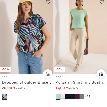
-50%
-50%
CECIL
CECIL
Dropped Shoulder Bluse mit Struktur
Kurzarm Shirt mit Boatneck und Raffung
20,00
€
13,00
€
39,99
€
25,99
€
+ 13