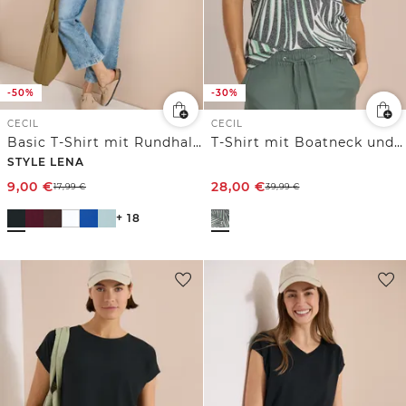
-50%
-30%
CECIL
CECIL
Basic T-Shirt mit Rundhals in Unifarbe
T-Shirt mit Boatneck und Print
STYLE LENA
9,00
€
28,00
€
17,99
€
39,99
€
+ 18