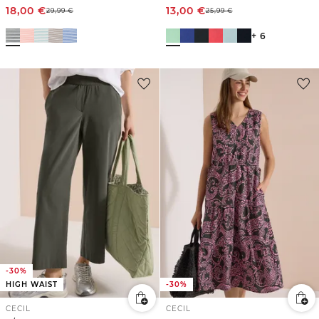
18,00
€
13,00
€
29,99
€
25,99
€
+ 6
-30%
HIGH WAIST
-30%
CECIL
CECIL