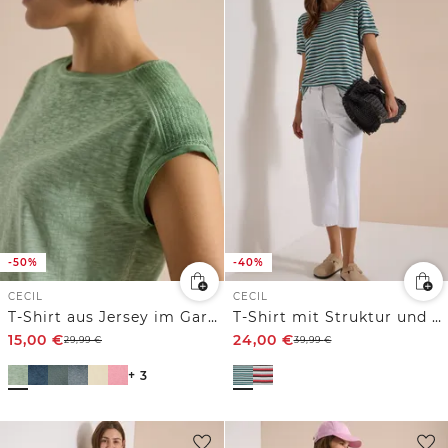
-50%
-40%
CECIL
CECIL
T-Shirt aus Jersey im Garment Dye Look
T-Shirt mit Struktur und Streifen
15,00
€
24,00
€
29,99
€
39,99
€
+ 3