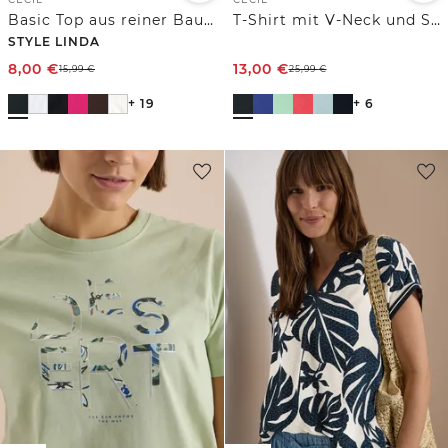
Basic Top aus reiner Baumwolle
T-Shirt mit V-Neck und Spitzendetail
STYLE LINDA
8,00
€
13,00
€
15,99
€
25,99
€
+ 19
+ 6