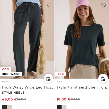
-30%
HIGH WAIST
-40%
CECIL
CECIL
High Waist Wide Leg Hose im Loose Fit
T-Shirt mit seitlichen Tunnelzügen
STYLE NEELE
49,00
€
18,00
€
69,99
€
29,99
€