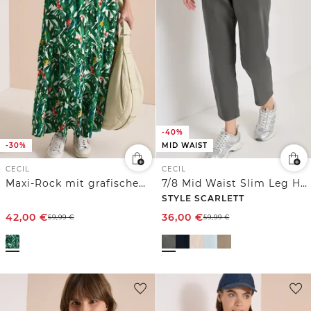
-40%
-30%
MID WAIST
CECIL
CECIL
Maxi-Rock mit grafischem Muster
7/8 Mid Waist Slim Leg Hose im Casual Fit
STYLE SCARLETT
42,00
€
36,00
€
59,99
€
59,99
€