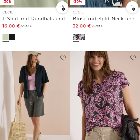
-30%
-30%
CECIL
CECIL
T-Shirt mit Rundhals und Frontprint
Bluse mit Split Neck und Printmix
16,00
€
32,00
€
22,99
€
45,99
€