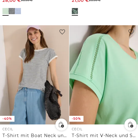
28,00
€
21,00
€
39,99
€
29,99
€
-40%
-50%
CECIL
CECIL
T-Shirt mit Boat Neck und Streifen
T-Shirt mit V-Neck und Spitzendetail