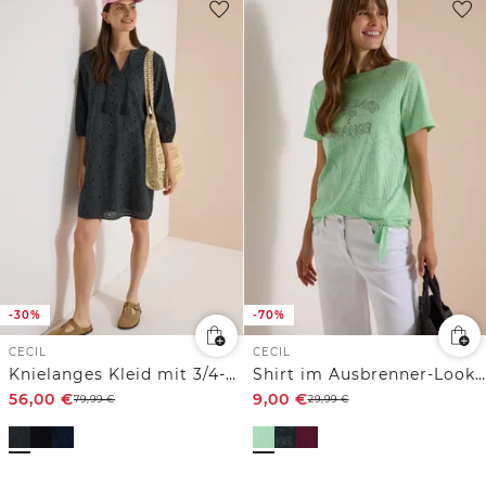
-30%
-70%
CECIL
CECIL
Knielanges Kleid mit 3/4-Arm und Stickerei
Shirt im Ausbrenner-Look mit Wording
56,00
€
9,00
€
79,99
€
29,99
€