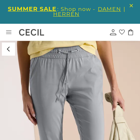
SUMMER SALE
: Shop now -
DAMEN
|
HERREN