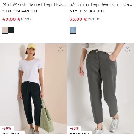
Mid Waist Barrel Leg Hose im Casual Fit
3/4 Slim Leg Jeans im Casual Fit
STYLE SCARLETT
STYLE SCARLETT
49,00
€
35,00
€
69,99
€
49,99
€
-30%
-40%