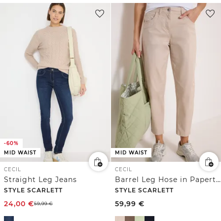
-60%
MID WAIST
MID WAIST
CECIL
CECIL
Straight Leg Jeans
Barrel Leg Hose in Papertouch Qualität
STYLE SCARLETT
STYLE SCARLETT
24,00
€
59,99
€
59,99
€