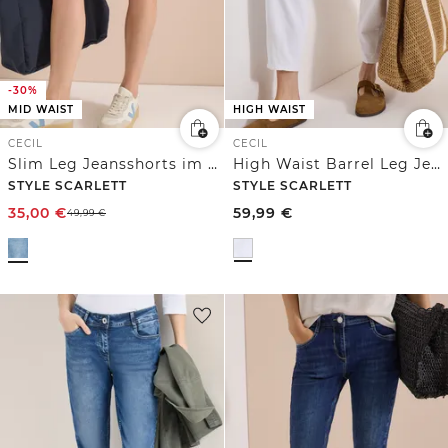
-30%
MID WAIST
HIGH WAIST
CECIL
CECIL
Slim Leg Jeansshorts im Casual Fit
High Waist Barrel Leg Jeans im Loose Fit
STYLE SCARLETT
STYLE SCARLETT
35,00
€
59,99
€
49,99
€