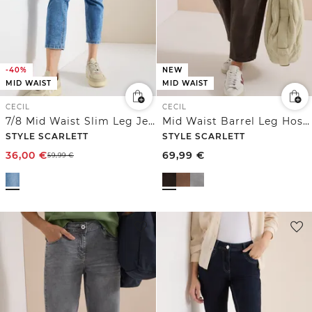
-40%
NEW
MID WAIST
MID WAIST
CECIL
CECIL
7/8 Mid Waist Slim Leg Jeans im Casual Fit
Mid Waist Barrel Leg Hose im Casual Fit
STYLE SCARLETT
STYLE SCARLETT
36,00
€
69,99
€
59,99
€