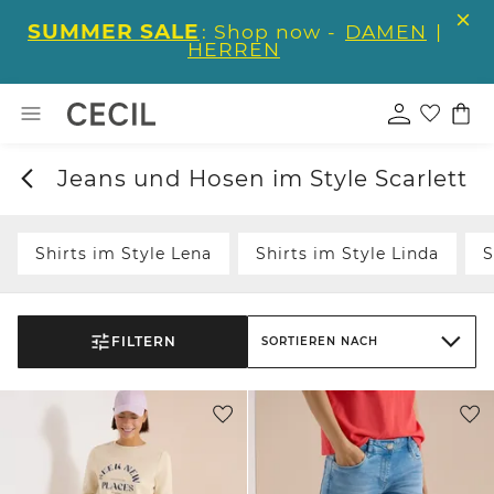
SUMMER SALE
: Shop now -
DAMEN
|
HERREN
Jeans und Hosen im Style Scarlett
Shirts im Style Lena
Shirts im Style Linda
S
FILTERN
SORTIEREN NACH