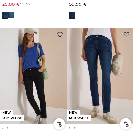
25,00
€
59,99
€
49,99
€
NEW
NEW
MID WAIST
MID WAIST
CECIL
CECIL