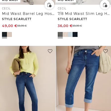
MID WAIST
MID WAIST
CECIL
CECIL
Mid Waist Barrel Leg Hose im Casual Fit
7/8 Mid Waist Slim Leg Hose im Casual Fit
STYLE SCARLETT
STYLE SCARLETT
49,00
€
36,00
€
69,99
€
59,99
€