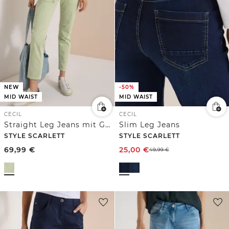
NEW
-50%
MID WAIST
MID WAIST
CECIL
CECIL
Straight Leg Jeans mit Gürteldetail
Slim Leg Jeans
STYLE SCARLETT
STYLE SCARLETT
69,99
€
25,00
€
49,99
€