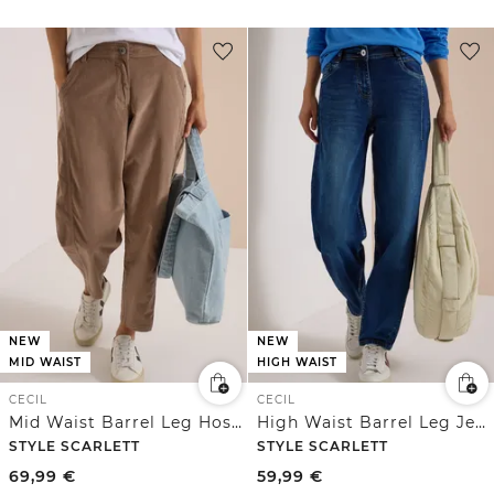
NEW
NEW
MID WAIST
HIGH WAIST
CECIL
CECIL
Mid Waist Barrel Leg Hose im Casual Fit
High Waist Barrel Leg Jeans im Loose Fit
STYLE SCARLETT
STYLE SCARLETT
69,99
€
59,99
€