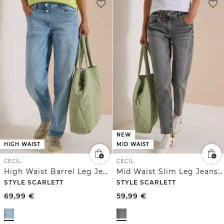
NEW
HIGH WAIST
MID WAIST
CECIL
CECIL
High Waist Barrel Leg Jeans im Loose Fit
Mid Waist Slim Leg Jeans im Casual Fit
STYLE SCARLETT
STYLE SCARLETT
69,99
€
59,99
€