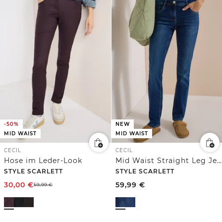
-50%
NEW
MID WAIST
MID WAIST
CECIL
CECIL
Hose im Leder-Look
Mid Waist Straight Leg Jeans im Casual Fit
STYLE SCARLETT
STYLE SCARLETT
30,00
€
59,99
€
59,99
€