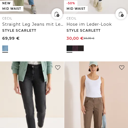
NEW
-50%
MID WAIST
MID WAIST
CECIL
CECIL
Straight Leg Jeans mit Leo-Pipings
Hose im Leder-Look
STYLE SCARLETT
STYLE SCARLETT
69,99
€
30,00
€
59,99
€