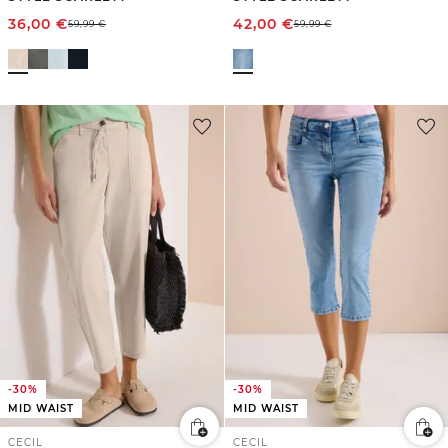
36,00
€
42,00
€
59,99
€
59,99
€
-30%
-30%
MID WAIST
MID WAIST
CECIL
CECIL