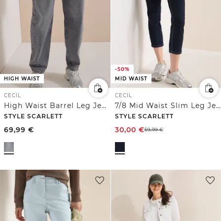
-50%
HIGH WAIST
MID WAIST
CECIL
CECIL
High Waist Barrel Leg Jeans im Loose Fit
7/8 Mid Waist Slim Leg Jeans im Casual Fit
STYLE SCARLETT
STYLE SCARLETT
69,99
€
30,00
€
59,99
€