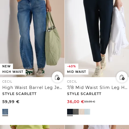
NEW
-40%
HIGH WAIST
MID WAIST
CECIL
CECIL
High Waist Barrel Leg Jeans im Loose Fit
7/8 Mid Waist Slim Leg Hose im Casual Fit
STYLE SCARLETT
STYLE SCARLETT
59,99
€
36,00
€
59,99
€