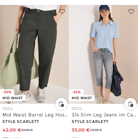
-30%
-30%
MID WAIST
MID WAIST
CECIL
CECIL
Mid Waist Barrel Leg Hose im Casual Fit
3/4 Slim Leg Jeans im Casual Fit
STYLE SCARLETT
STYLE SCARLETT
42,00
€
35,00
€
59,99
€
49,99
€