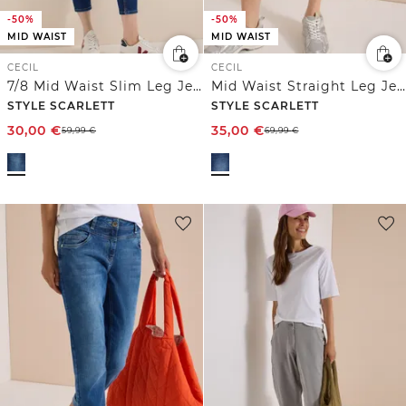
-50%
-50%
MID WAIST
MID WAIST
CECIL
CECIL
7/8 Mid Waist Slim Leg Jeans im Casual Fit
Mid Waist Straight Leg Jeans im Casual Fit
STYLE SCARLETT
STYLE SCARLETT
30,00
€
35,00
€
59,99
€
69,99
€