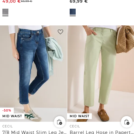
49,00
€
69,99
€
69,99
€
-50%
MID WAIST
MID WAIST
CECIL
CECIL
7/8 Mid Waist Slim Leg Jeans im Casual Fit
Barrel Leg Hose in Papertouch Qualität