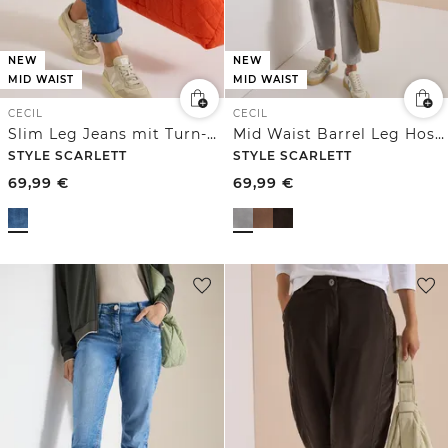
NEW
NEW
MID WAIST
MID WAIST
CECIL
CECIL
Slim Leg Jeans mit Turn-Up und Leo-Tape
Mid Waist Barrel Leg Hose im Casual Fit
STYLE SCARLETT
STYLE SCARLETT
69,99
€
69,99
€