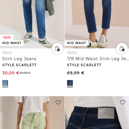
-50%
MID WAIST
MID WAIST
CECIL
CECIL
Slim Leg Jeans
7/8 Mid Waist Slim Leg Jeans im Casual Fit
STYLE SCARLETT
STYLE SCARLETT
30,00
€
69,99
€
59,99
€