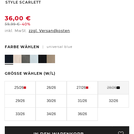
-
STYLE SCARLETT
36,00
€
59,99
€
-40%
inkl. MwSt.
zzgl. Versandkosten
FARBE WÄHLEN
|
universal blue
GRÖSSE WÄHLEN
(W/L)
25/26
26/26
27/26
28/26
29/26
30/26
31/26
32/26
33/26
34/26
36/26
IN DEN WARENKORB