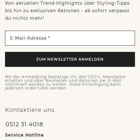
Von aktuellen Trend-Highlights über Styling-Tipps
bis hin zu exklusiven Aktionen - ab sofort verpasst
du nichts mehr!
E-Mail-Adresse *
ZUM NEWSLETTER ANMELDEN
Mit der Anmeldung bestätige ich, den CECIL Newsletter
erhalten und über Neuheiten und Aktionen per E-Mail
informiert werden zu wollen. Diese Einwilligung kann
jederzeit widerrufen werden.
Kontaktiere uns
0512 31 4018
Service Hotline