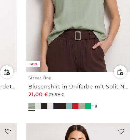
-30%
Street One
Top mit Rundhals und Schulterdetail
Blusenshirt in Unifarbe mit Split Neck
21,00
€
29,99
€
+ 8