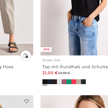
-30%
Street One
eg Hose
21,00
€
29,99
€