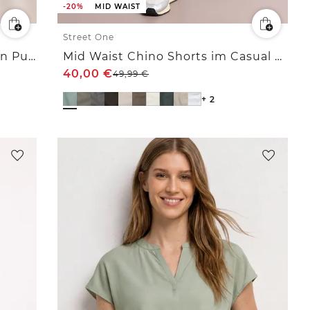
-20%
MID WAIST
Street One
Bluse mit Rundhals und kurzen Puffärmeln
Mid Waist Chino Shorts im Casual Fit
40,00
€
49,99
€
+ 2