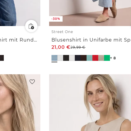
-30%
Street One
Dropped Shoulder Shirt mit Rundhals
21,00
€
29,99
€
+ 8