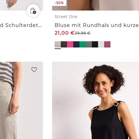
-30%
Street One
Top mit Rundhals und Schulterdetail
21,00
€
29,99
€