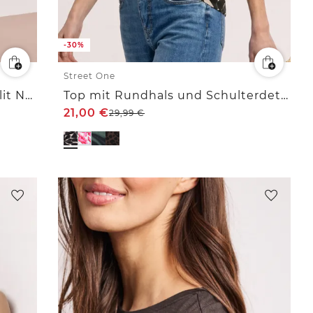
-30%
Street One
Blusenshirt in Unifarbe mit Split Neck
Top mit Rundhals und Schulterdetail
21,00
€
29,99
€