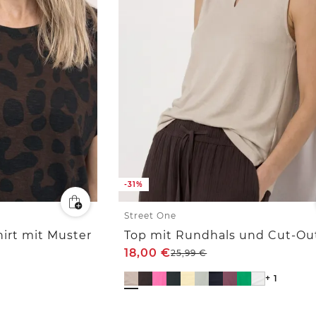
-31%
Street One
irt mit Muster
18,00
€
25,99
€
+ 1