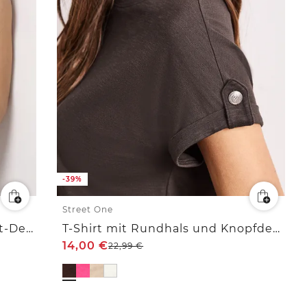
-39%
Street One
Top mit Rundhals und Cut-Out-Detail
T-Shirt mit Rundhals und Knopfdetails
14,00
€
22,99
€