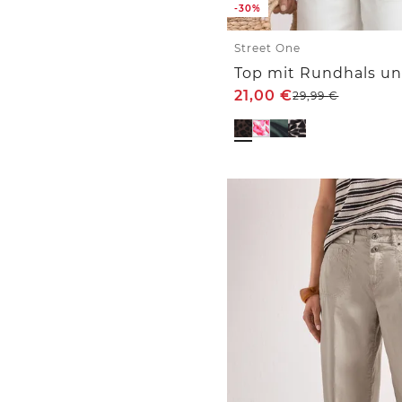
-30%
Street One
21,00
€
29,99
€