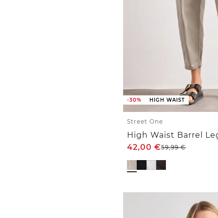
-30%
HIGH WAIST
Street One
High Waist Barrel L
42,00
€
59,99
€