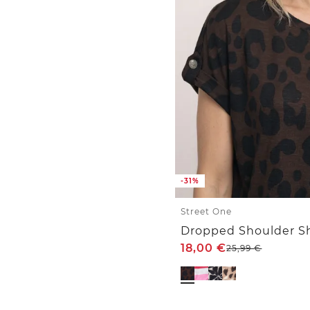
-31%
Street One
Dropped Shoulder Sh
18,00
€
25,99
€