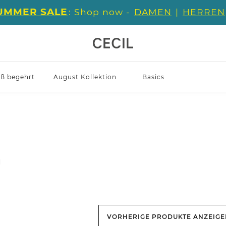
UMMER SALE
: Shop now -
DAMEN
|
HERREN
iß begehrt
August Kollektion
Basics
l
VORHERIGE PRODUKTE ANZEIG