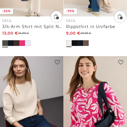
-50%
-70%
CECIL
CECIL
3/4-Arm Shirt mit Split Neck
Rippsthirt in Unifarbe
13,00
€
9,00
€
25,99
€
29,99
€