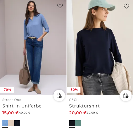
-70%
-50%
Street One
CECIL
Shirt in Unifarbe
Strukturshirt
15,00
€
20,00
€
49,99
€
39,99
€