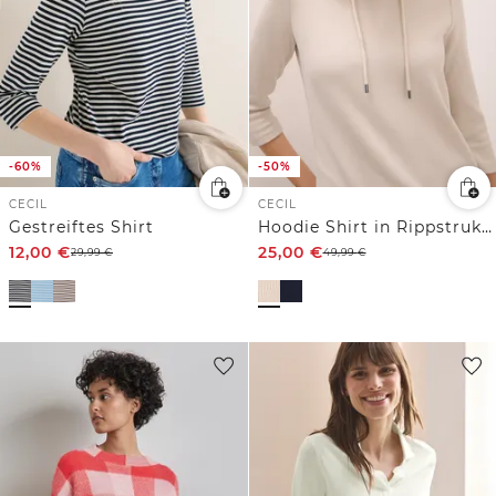
-60%
-50%
CECIL
CECIL
Gestreiftes Shirt
Hoodie Shirt in Rippstruktur
12,00
€
25,00
€
29,99
€
49,99
€