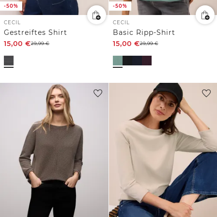
-50%
-50%
CECIL
CECIL
Gestreiftes Shirt
Basic Ripp-Shirt
15,00
€
15,00
€
29,99
€
29,99
€