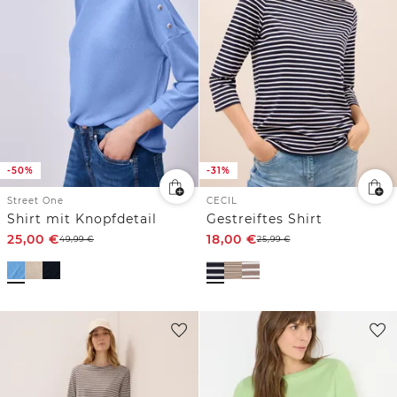
-50%
-31%
Street One
CECIL
Shirt mit Knopfdetail
Gestreiftes Shirt
25,00
€
18,00
€
49,99
€
25,99
€