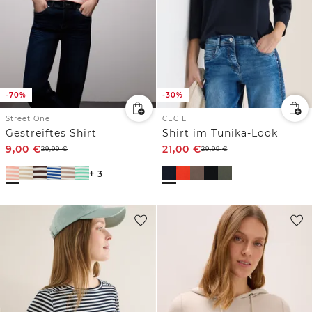
-70%
-30%
Street One
CECIL
Gestreiftes Shirt
Shirt im Tunika-Look
9,00
€
21,00
€
29,99
€
29,99
€
+ 3