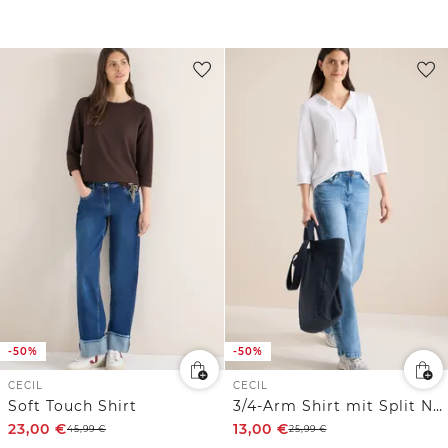
-50%
-50%
CECIL
CECIL
Soft Touch Shirt
3/4-Arm Shirt mit Split Neck
23,00
€
13,00
€
45,99
€
25,99
€