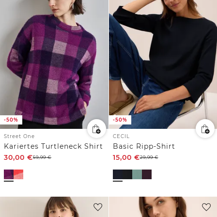
-50%
-50%
Street One
CECIL
Kariertes Turtleneck Shirt
Basic Ripp-Shirt
30,00
€
15,00
€
59,99
€
29,99
€