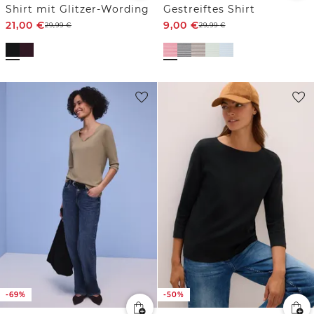
Shirt mit Glitzer-Wording
Gestreiftes Shirt
21,00
€
9,00
€
29,99
€
29,99
€
-69%
-50%