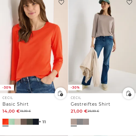
-30%
-30%
CECIL
CECIL
Basic Shirt
Gestreiftes Shirt
14,00
€
21,00
€
19,99
€
29,99
€
+ 11