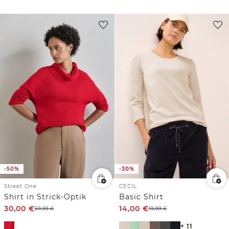
-50%
-30%
Street One
CECIL
Shirt in Strick-Optik
Basic Shirt
30,00
€
14,00
€
59,99
€
19,99
€
+ 11