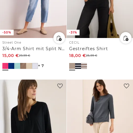
-50%
-31%
Street One
CECIL
3/4-Arm Shirt mit Split Neck und Knöpfen
Gestreiftes Shirt
15,00
€
18,00
€
29,99
€
25,99
€
+ 7