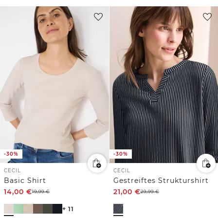
-30%
-30%
CECIL
CECIL
Basic Shirt
Gestreiftes Strukturshirt
14,00
€
21,00
€
19,99
€
29,99
€
+ 11