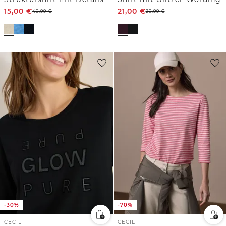
15,00
€
21,00
€
49,99
€
29,99
€
-30%
-70%
CECIL
CECIL