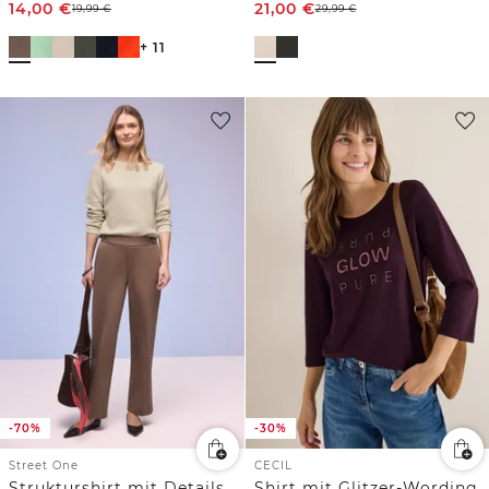
14,00
€
21,00
€
19,99
€
29,99
€
+ 11
-70%
-30%
Street One
CECIL
Strukturshirt mit Details
Shirt mit Glitzer-Wording