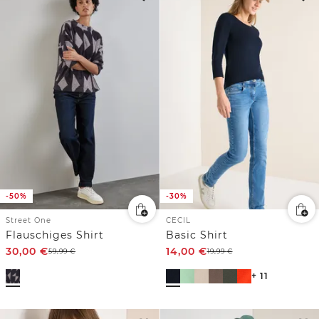
-50%
-30%
Street One
CECIL
Flauschiges Shirt
Basic Shirt
30,00
€
14,00
€
59,99
€
19,99
€
+ 11