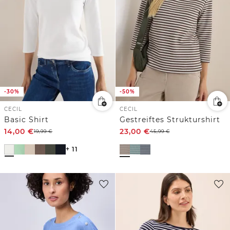
-30%
-50%
CECIL
CECIL
Basic Shirt
Gestreiftes Strukturshirt
14,00
€
23,00
€
19,99
€
45,99
€
+ 11