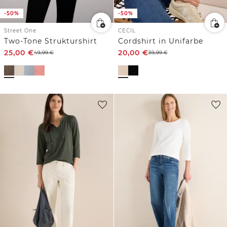
-50%
-50%
Street One
CECIL
Two-Tone Strukturshirt
Cordshirt in Unifarbe
25,00
€
20,00
€
49,99
€
39,99
€