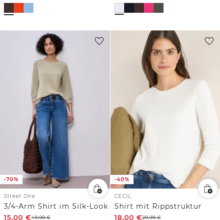
-70%
-40%
Street One
CECIL
3/4-Arm Shirt im Silk-Look
Shirt mit Rippstruktur
15,00
€
18,00
€
49,99
€
29,99
€