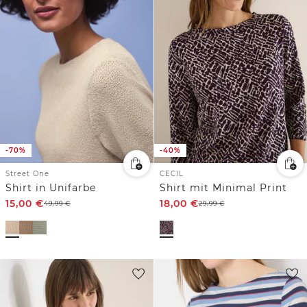
-70%
-40%
Street One
CECIL
Shirt in Unifarbe
Shirt mit Minimal Print
15,00
€
18,00
€
49,99
€
29,99
€