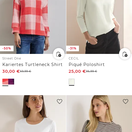
-50%
-31%
Street One
CECIL
Kariertes Turtleneck Shirt
Piqué Poloshirt
30,00
€
25,00
€
59,99
€
35,99
€