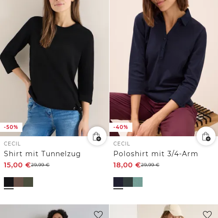
-50%
-40%
CECIL
CECIL
Shirt mit Tunnelzug
Poloshirt mit 3/4-Arm
15,00
€
18,00
€
29,99
€
29,99
€