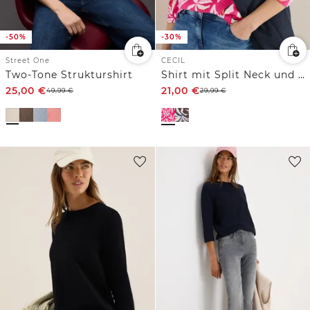
-50%
-30%
Street One
CECIL
Two-Tone Strukturshirt
Shirt mit Split Neck und Print
25,00
€
21,00
€
49,99
€
29,99
€