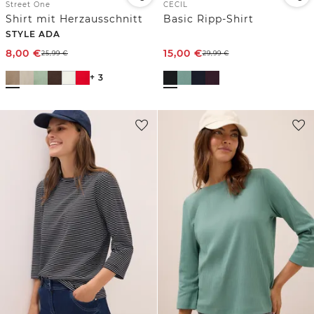
Street One
CECIL
Shirt mit Herzausschnitt
Basic Ripp-Shirt
STYLE ADA
8,00
€
15,00
€
25,99
€
29,99
€
+ 3