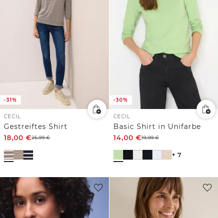
-31%
-30%
CECIL
CECIL
Gestreiftes Shirt
Basic Shirt in Unifarbe
18,00
€
14,00
€
25,99
€
19,99
€
+ 7