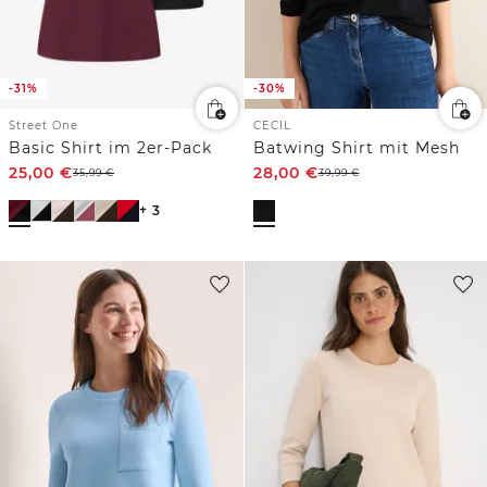
-31%
-30%
Street One
CECIL
Basic Shirt im 2er-Pack
Batwing Shirt mit Mesh
25,00
€
28,00
€
35,99
€
39,99
€
+ 3