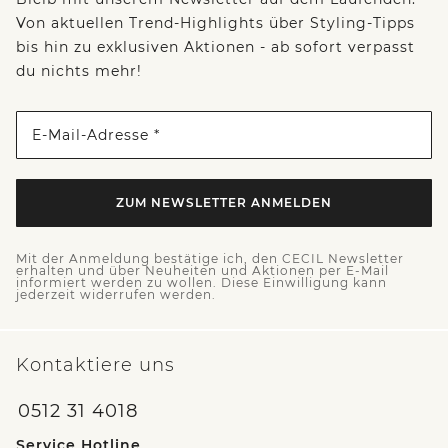
Von aktuellen Trend-Highlights über Styling-Tipps
bis hin zu exklusiven Aktionen - ab sofort verpasst
du nichts mehr!
E-Mail-Adresse *
ZUM NEWSLETTER ANMELDEN
Mit der Anmeldung bestätige ich, den CECIL Newsletter
erhalten und über Neuheiten und Aktionen per E-Mail
informiert werden zu wollen. Diese Einwilligung kann
jederzeit widerrufen werden.
Kontaktiere uns
0512 31 4018
Service Hotline