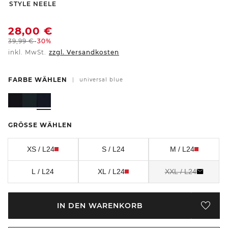
-
STYLE NEELE
28,00
€
39,99
€
-30%
inkl. MwSt.
zzgl. Versandkosten
FARBE WÄHLEN
|
universal blue
GRÖSSE WÄHLEN
XS / L24
S / L24
M / L24
L / L24
XL / L24
XXL / L24
IN DEN WARENKORB