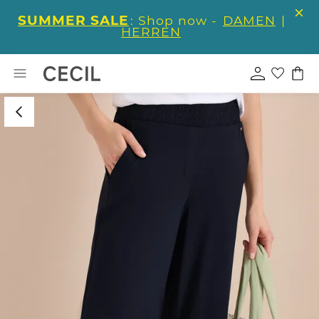
SUMMER SALE
: Shop now -
DAMEN
|
HERREN