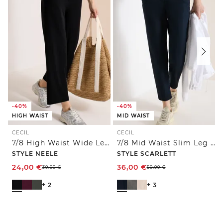
-40%
-40%
HIGH WAIST
MID WAIST
CECIL
CECIL
7/8 High Waist Wide Leg Jerseyhose im Loose Fit
7/8 Mid Waist Slim Leg Hose im Casual Fit
STYLE NEELE
STYLE SCARLETT
24,00
€
36,00
€
39,99
€
59,99
€
+ 2
+ 3