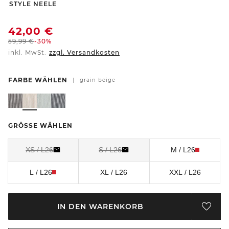
-
STYLE NEELE
42,00
€
59,99
€
-30%
inkl. MwSt.
zzgl. Versandkosten
FARBE WÄHLEN
|
grain beige
GRÖSSE WÄHLEN
XS / L26
S / L26
M / L26
L / L26
XL / L26
XXL / L26
IN DEN WARENKORB