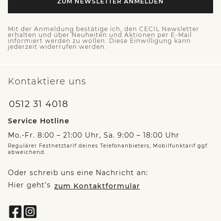
ZUM NEWSLETTER ANMELDEN
Mit der Anmeldung bestätige ich, den CECIL Newsletter
erhalten und über Neuheiten und Aktionen per E-Mail
informiert werden zu wollen. Diese Einwilligung kann
jederzeit widerrufen werden.
Kontaktiere uns
0512 31 4018
Service Hotline
Mo.-Fr. 8:00 – 21:00 Uhr, Sa. 9:00 – 18:00 Uhr
Regulärer Festnetztarif deines Telefonanbieters, Mobilfunktarif ggf.
abweichend.
Oder schreib uns eine Nachricht an:
Hier geht’s
zum Kontaktformular