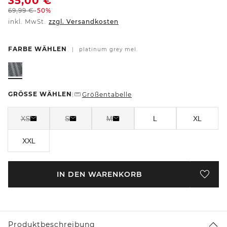
35,00
€
69,99
€
-50%
inkl. MwSt.
zzgl. Versandkosten
FARBE WÄHLEN
|
platinum grey mel.
GRÖSSE WÄHLEN
Größentabelle
|
XS
S
M
L
XL
XXL
IN DEN WARENKORB
Produktbeschreibung