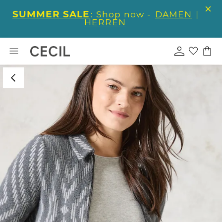
SUMMER SALE
: Shop now -
DAMEN
|
HERREN