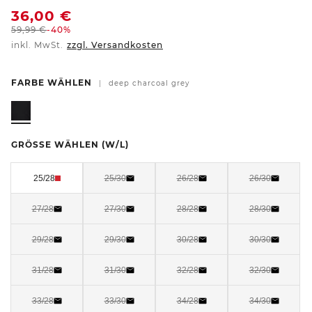
36,00
€
59,99
€
-40%
inkl. MwSt.
zzgl. Versandkosten
FARBE WÄHLEN
|
deep charcoal grey
GRÖSSE WÄHLEN
(W/L)
25/28
25/30
26/28
26/30
27/28
27/30
28/28
28/30
29/28
29/30
30/28
30/30
31/28
31/30
32/28
32/30
33/28
33/30
34/28
34/30