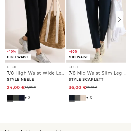
-40%
-40%
HIGH WAIST
MID WAIST
CECIL
CECIL
7/8 High Waist Wide Leg Jerseyhose im Loose Fit
7/8 Mid Waist Slim Leg Hose im Casual Fit
STYLE NEELE
STYLE SCARLETT
24,00
€
36,00
€
39,99
€
59,99
€
+ 2
+ 3