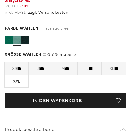
28,00
€
39,99
€
-30%
inkl. MwSt.
zzgl. Versandkosten
FARBE WÄHLEN
|
adriatic green
GRÖSSE WÄHLEN
Größentabelle
|
XS
S
M
L
XL
XXL
IN DEN WARENKORB
Produktbeschreibung